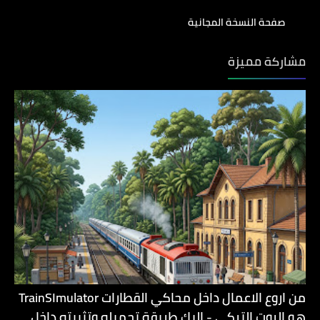
صفحة النسخة المجانية
مشاركة مميزة
من اروع الاعمال داخل محاكي القطارات TrainSImulator
هو الروت التركي - اليك طريقة تحميله وتثبيته داخل