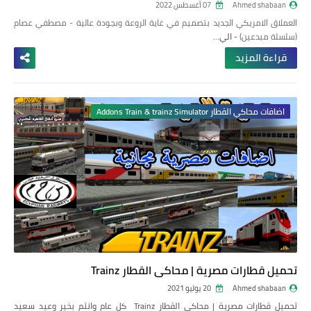
Ahmed shabaan
07 أغسطس 2022
العملاق الامريكي الجديد بتصميم في غاية الروعة وبجودة عالية - مصطفي عصام
(سلسلة مبدعين)
- الي…
قراءة المزيد
اضافات محاكي القطار Addons Train & trainz Simulator
تحميل قطارات مصرية | محاكي القطار Trainz
Ahmed shabaan
20 يوليو 2021
تحميل قطارات مصرية | محاكي القطار Trainz
كل عام وانتم بخير وعيد سعيد