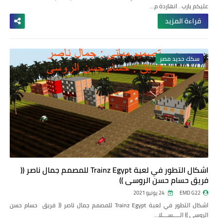
عليكم يارب . انهاردة م…
قراءة المزيد
سكك حديد مصر
اشكال التطور في لعبة Trainz Egypt للمصمم جمال ناصر ((
فريق حسام حسن الروسي ))
EMD G22
24 يونيو 2021
اشكال التطور في لعبة Trainz Egypt للمصمم جمال ناصر (( فريق حسام حسن
الروسي ))
الـــــســــلا…